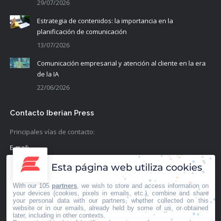
29/07/2026
Estrategia de contenidos: la importancia en la
planificación de comunicación
13/07/2026
Comunicación empresarial y atención al cliente en la era
de la IA
22/06/2026
Contacto Iberian Press
Principales vías de contacto:
E-mail:
info@iberianpress.es
Esta página web utiliza cookies
Teléfono:
With our 105
partners
, we wish to store and access information on
+34 911863556
your devices (cookies, pixels in emails, etc.), combine and share
your personal data with our partners, whether collected on this
website or in our emails, already held by some of us, or obtained
Fax:
later, including in other contexts.