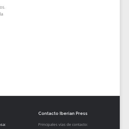
os.
la
Contacto Iberian Press
nsa:
Principales vías de contacto: