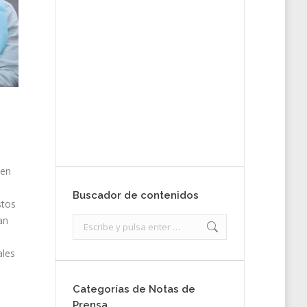
tu nota de
prensa
Enviar
 en
Buscador de contenidos
stos
an
Search:
ales
Categorías de Notas de
Prensa