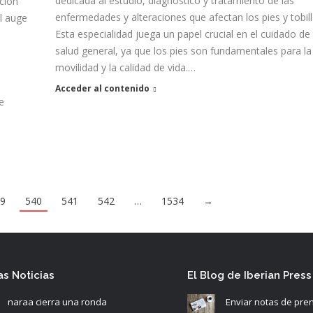
dedicada al estudio, diagnóstico y tratamiento de las
ción
enfermedades y alteraciones que afectan los pies y tobill
l auge
Esta especialidad juega un papel crucial en el cuidado de 
salud general, ya que los pies son fundamentales para la
movilidad y la calidad de vida.…
Acceder al contenido
e
39
540
541
542
…
1534
→
as Noticias
El Blog de Iberian Press
naraa cierra una ronda
Enviar notas de pre