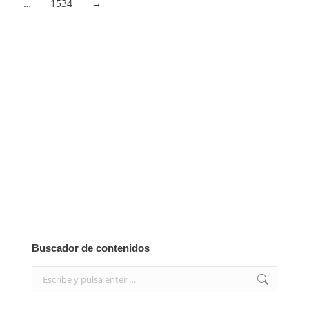
…
1534
→
Envíanos ahora tu nota de prensa
Enviar
Buscador de contenidos
Search: