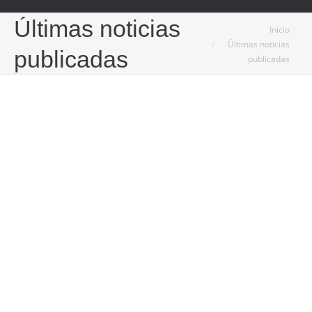
Últimas noticias
Estás aquí:
Inicio
Últimas noticias
publicadas
publicadas
14
Oct
2024
Maximiza espacio y eficiencia con vitrinas