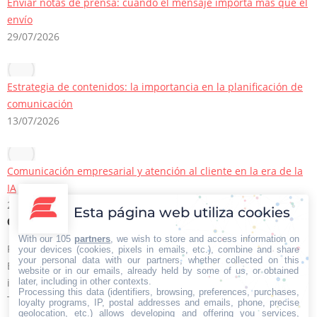
Enviar notas de prensa: cuando el mensaje importa más que el
envío
29/07/2026
Estrategia de contenidos: la importancia en la planificación de
comunicación
13/07/2026
Comunicación empresarial y atención al cliente en la era de la
IA
22/06/2026
Esta página web utiliza cookies
Contacto Iberian Press
With our 105
partners
, we wish to store and access information on
Principales vías de contacto:
your devices (cookies, pixels in emails, etc.), combine and share
your personal data with our partners, whether collected on this
E-mail:
website or in our emails, already held by some of us, or obtained
later, including in other contexts.
info@iberianpress.es
Processing this data (identifiers, browsing, preferences, purchases,
Teléfono:
loyalty programs, IP, postal addresses and emails, phone, precise
geolocation, etc.) allows developing and offering you services,
+34 911863556