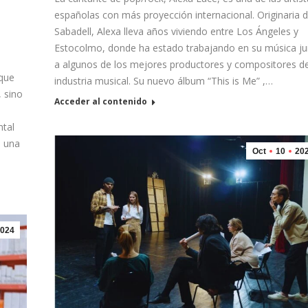
españolas con más proyección internacional. Originaria 
Sabadell, Alexa lleva años viviendo entre Los Ángeles y
Estocolmo, donde ha estado trabajando en su música j
a algunos de los mejores productores y compositores de
 que
industria musical. Su nuevo álbum “This is Me” ,…
, sino
Acceder al contenido
ntal
n una
Oct
10
20
024