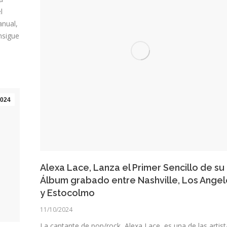
l
anual,
nsigue
024
Alexa Lace, Lanza el Primer Sencillo de su
Álbum grabado entre Nashville, Los Angel
y Estocolmo
11/10/2024
La cantante de pop/rock, Alexa Lace, es una de las artis