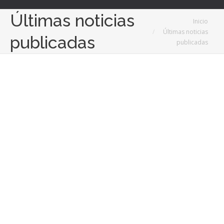
Últimas noticias
Estás aquí:
Inicio
Últimas noticias
publicadas
publicadas
Nov
25
2025
Servicios esenciales que fortalecen la gestión