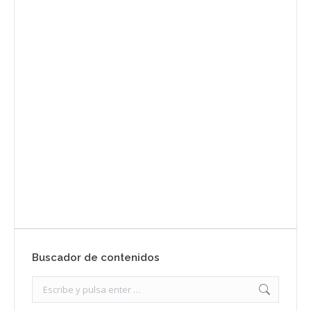
Envíanos ahora tu nota de
prensa
Enviar
Buscador de contenidos
Search: