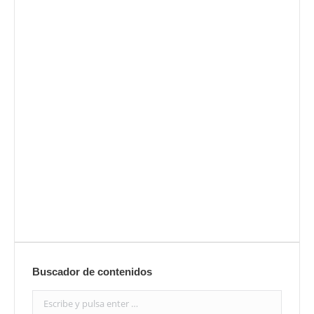
Envíanos ahora tu nota de
prensa
Enviar
Buscador de contenidos
Search: