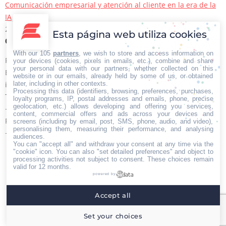
Comunicación empresarial y atención al cliente en la era de la
IA
22/06/2026
Esta página web utiliza cookies
Contacto Iberian Press
With our 105
partners
, we wish to store and access information on
Principales vías de contacto:
your devices (cookies, pixels in emails, etc.), combine and share
your personal data with our partners, whether collected on this
E-mail:
website or in our emails, already held by some of us, or obtained
later, including in other contexts.
info@iberianpress.es
Processing this data (identifiers, browsing, preferences, purchases,
Teléfono:
loyalty programs, IP, postal addresses and emails, phone, precise
geolocation, etc.) allows developing and offering you services,
+34 911863556
content, commercial offers and ads across your devices and
Fax:
screens (including by email, post, SMS, phone, audio, and video),
personalising them, measuring their performance, and analysing
+34 911863556
audiences.
You can "accept all" and withdraw your consent at any time via the
Encuéntranos en:
Facebook
X
YouTube
Rss
"cookie" icon
. You can also "set detailed preferences" and object to
processing activities not subject to consent. These choices remain
page
page
page
page
valid for 12 months.
powered by
opens
opens
opens
opens
Home
Quiénes somos
Servicios
Contacto
in
in
in
in
Accept all
Menú footer
new
new
new
new
Iberian Press® - Agencia especializada en relaciones
Set your choices
window
window
window
window
con medios de comunicación.