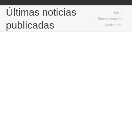
Últimas noticias
Estás aquí:
Inicio
Últimas noticias
publicadas
publicadas
6
May
2026
Formación de recurso preventivo clave para