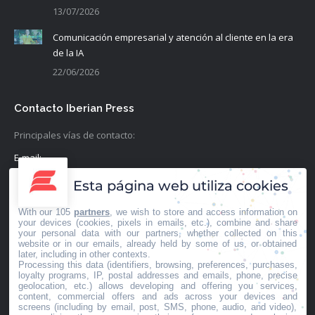
13/07/2026
Comunicación empresarial y atención al cliente en la era
de la IA
22/06/2026
Contacto Iberian Press
Principales vías de contacto:
E-mail:
info@iberianpress.es
Esta página web utiliza cookies
Teléfono:
With our 105
partners
, we wish to store and access information on
+34 911863556
your devices (cookies, pixels in emails, etc.), combine and share
your personal data with our partners, whether collected on this
website or in our emails, already held by some of us, or obtained
Fax:
later, including in other contexts.
Processing this data (identifiers, browsing, preferences, purchases,
+34 911863556
loyalty programs, IP, postal addresses and emails, phone, precise
geolocation, etc.) allows developing and offering you services,
Encuéntranos en:
content, commercial offers and ads across your devices and
Facebook
X
YouTube
Rss
screens (including by email, post, SMS, phone, audio, and video),