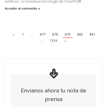
estéticos. La novedosa tecnología del SmartPQ®️…
Acceder al contenido
←
1
…
877
878
879
880
881
…
1534
→
Envíanos ahora tu nota de
prensa