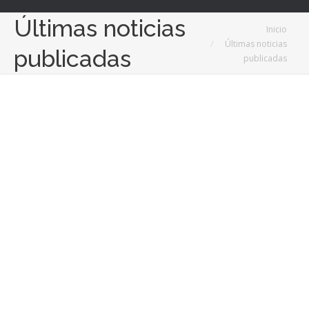
Últimas noticias
Estás aquí:
Inicio
Últimas noticias
publicadas
publicadas
25
Oct
2022
Refinería Good Delivery SEMPSA JP y
Aurus Technologies Lanzan Tokens De