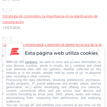
Estrategia de contenidos: la importancia en la planificación de
comunicación
13/07/2026
Comunicación empresarial y atención al cliente en la era de la IA
22/06/2026
Esta página web utiliza cookies
Contacto Iberian Press
With our 105
partners
, we wish to store and access information on
Principales vías de contacto:
your devices (cookies, pixels in emails, etc.), combine and share
your personal data with our partners, whether collected on this
E-mail:
website or in our emails, already held by some of us, or obtained
info@iberianpress.es
later, including in other contexts.
Processing this data (identifiers, browsing, preferences, purchases,
Teléfono:
loyalty programs, IP, postal addresses and emails, phone, precise
geolocation, etc.) allows developing and offering you services,
+34 911863556
content, commercial offers and ads across your devices and
Fax:
screens (including by email, post, SMS, phone, audio, and video),
personalising them, measuring their performance, and analysing
+34 911863556
audiences.
Encuéntranos en:
You can "accept all" and withdraw your consent at any time via the