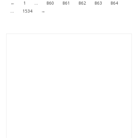
←
1
…
860
861
862
863
864
…
1534
→
Envíanos ahora tu nota de
prensa
Enviar