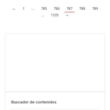
←
1
…
785
786
787
788
789
…
1535
→
Envíanos ahora tu nota de prensa
Enviar
Buscador de contenidos