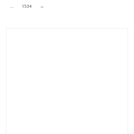
…
1534
→
Envíanos ahora tu nota de
prensa
Enviar