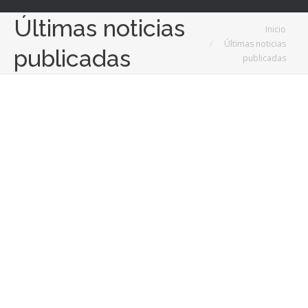
Últimas noticias
Estás aquí:
Inicio
Últimas noticias
publicadas
publicadas
4
Jun
2025
El impacto del nutricionismo en la alimentación y