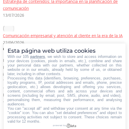
Estrategia de contenidos: la importancia en la planificación de
comunicación
13/07/2026
Comunicación empresarial y atención al cliente en la era de la IA
22/06/2026
Contacto Iberian Press
Esta página web utiliza cookies
With our 105
partners
, we wish to store and access information on
Principales vías de contacto:
your devices (cookies, pixels in emails, etc.), combine and share
your personal data with our partners, whether collected on this
E-mail:
website or in our emails, already held by some of us, or obtained
info@iberianpress.es
later, including in other contexts.
Processing this data (identifiers, browsing, preferences, purchases,
Teléfono:
loyalty programs, IP, postal addresses and emails, phone, precise
geolocation, etc.) allows developing and offering you services,
+34 911863556
content, commercial offers and ads across your devices and
Fax:
screens (including by email, post, SMS, phone, audio, and video),
personalising them, measuring their performance, and analysing
+34 911863556
audiences.
Encuéntranos en:
You can "accept all" and withdraw your consent at any time via the
Facebook
X
YouTube
Rss
"cookie" icon
. You can also "set detailed preferences" and object to
processing activities not subject to consent. These choices remain
page
page
page
page
valid for 12 months.
powered by
opens
opens
opens
opens