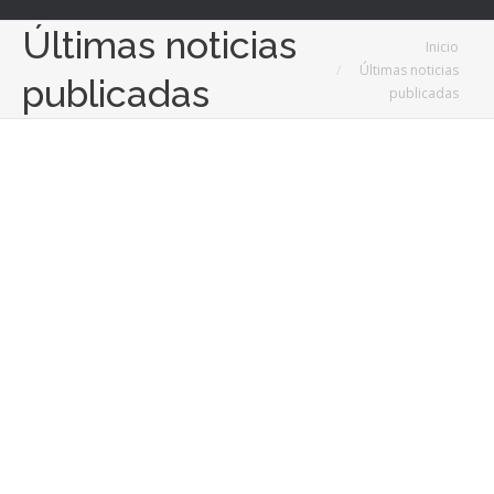
Últimas noticias
Estás aquí:
Inicio
Últimas noticias
publicadas
publicadas
Feb
12
2025
Implantes dentales una solución efectiva para