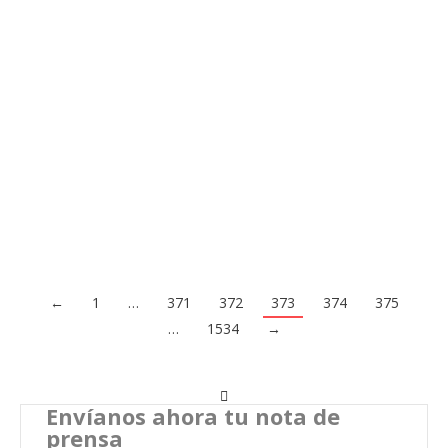
11/02/2025
La práctica de deportes de aventura se ha convertido en una
actividad cada vez más popular entre los amantes de la
adrenalina y los entornos naturales. Desde senderismo y
escalada hasta rafting y alpinismo, cada disciplina requiere un
equipamiento especializado que no solo maximice el
rendimiento, sino que también garantice la seguridad del
deportista. Entre…
Acceder al contenido
←
1
…
371
372
373
374
375
…
1534
→
Envíanos ahora tu nota de
prensa