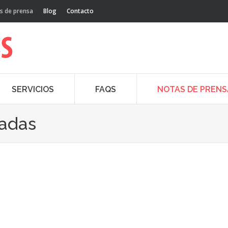
s de prensa
Blog
Contacto
SERVICIOS
FAQS
NOTAS DE PRENS
cadas
May
9
20