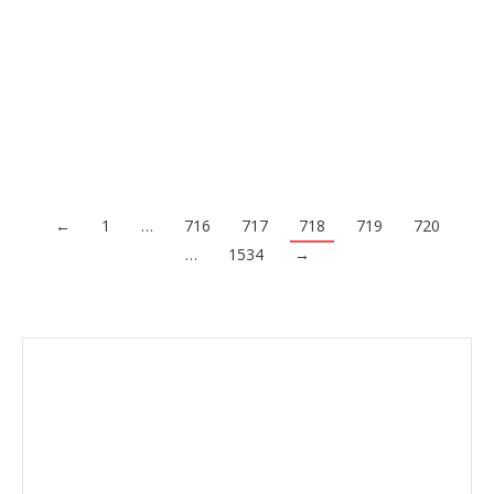
subida que han experimentado los precios en ciertas zonas
españolas en los últimos años y cómo la demanda de
viviendas en zonas como Ibiza han ido creciendo más allá de
la época estival para…
Acceder al contenido
←
1
…
716
717
718
719
720
…
1534
→
Envíanos ahora tu nota de prensa