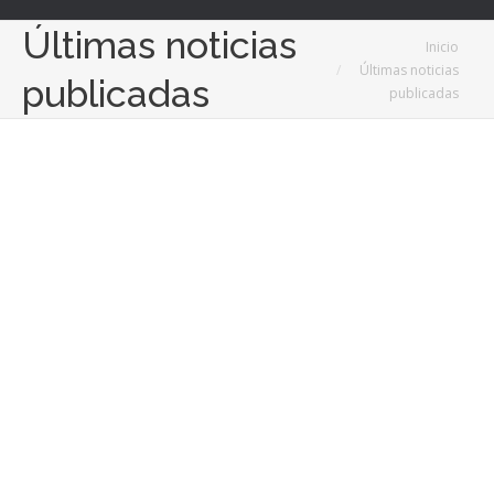
Últimas noticias
Estás aquí:
Inicio
Últimas noticias
publicadas
publicadas
Oct
17
2023
Moda: el retorno de las camisetas de bandas