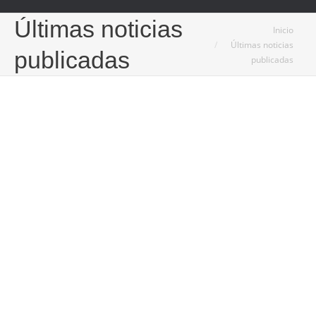
Últimas noticias
Estás aquí:
Inicio
Últimas noticias
publicadas
publicadas
6
Oct
2025
El crecimiento de usuarios digitales interesados en