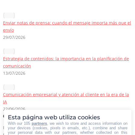
Enviar notas de prensa: cuando el mensaje importa más que el
envío
29/07/2026
Estrategia de contenidos: la importancia en la planificación de
comunicación
13/07/2026
Comunicación empresarial y atención al cliente en la era de la
IA
22/06/2026
Esta página web utiliza cookies
Contacto Iberian Press
With our 105
partners
, we wish to store and access information on
Principales vías de contacto:
your devices (cookies, pixels in emails, etc.), combine and share
your personal data with our partners, whether collected on this
E-mail: