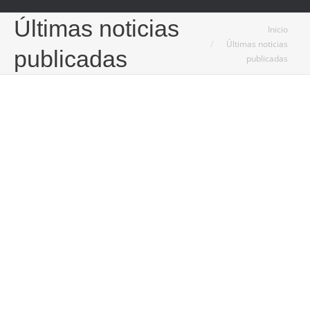
Últimas noticias
Estás aquí:
Inicio
Últimas noticias
publicadas
publicadas
4
Nov
2024
Explorando los diferentes tipos de