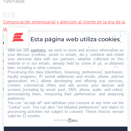
13/07/2026
Comunicación empresarial y atención al cliente en la era de la
IA
22/06/2026
Esta página web utiliza cookies
Contacto Iberian Press
With our 105
partners
, we wish to store and access information on
Principales vías de contacto:
your devices (cookies, pixels in emails, etc.), combine and share
your personal data with our partners, whether collected on this
E-mail:
website or in our emails, already held by some of us, or obtained
info@iberianpress.es
later, including in other contexts.
Processing this data (identifiers, browsing, preferences, purchases,
Teléfono:
loyalty programs, IP, postal addresses and emails, phone, precise
geolocation, etc.) allows developing and offering you services,
+34 911863556
content, commercial offers and ads across your devices and
Fax:
screens (including by email, post, SMS, phone, audio, and video),
personalising them, measuring their performance, and analysing
+34 911863556
audiences.
Encuéntranos en:
You can "accept all" and withdraw your consent at any time via the
Facebook
X
YouTube
Rss
"cookie" icon
. You can also "set detailed preferences" and object to
processing activities not subject to consent. These choices remain
page
page
page
page
valid for 12 months.
powered by
opens
opens
opens
opens
Home
Quiénes somos
Servicios
Contacto
in
in
in
in