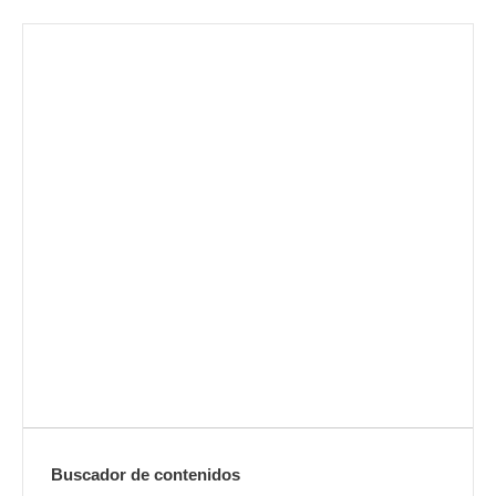
Envíanos ahora tu nota de
prensa
Enviar
Buscador de contenidos