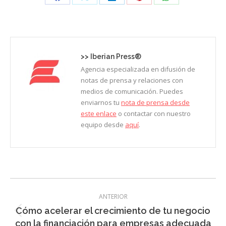
Share
Share
Share
Share
Share
on
on
on
on
on
Facebook
X
LinkedIn
Pinterest
WhatsApp
>>
Iberian Press®
Agencia especializada en difusión de
notas de prensa y relaciones con
medios de comunicación. Puedes
enviarnos tu
nota de prensa desde
este enlace
o contactar con nuestro
equipo desde
aquí
.
Navegación
ANTERIOR
entre
Cómo acelerar el crecimiento de tu negocio
Entrada
entradas
con la financiación para empresas adecuada