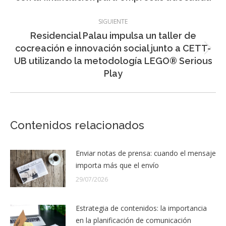
anterior:
SIGUIENTE
Residencial Palau impulsa un taller de
cocreación e innovación social junto a CETT-
Entrada
UB utilizando la metodología LEGO® Serious
siguiente:
Play
Contenidos relacionados
Enviar notas de prensa: cuando el mensaje
importa más que el envío
29/07/2026
Estrategia de contenidos: la importancia
en la planificación de comunicación