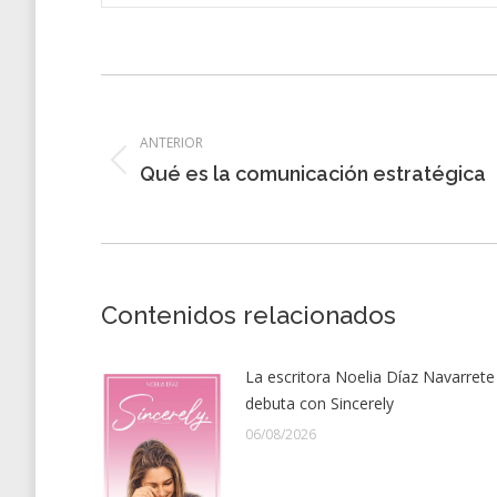
Navegación
entre
ANTERIOR
entradas
Entrada
Qué es la comunicación estratégica
anterior:
Contenidos relacionados
La escritora Noelia Díaz Navarrete
debuta con Sincerely
06/08/2026