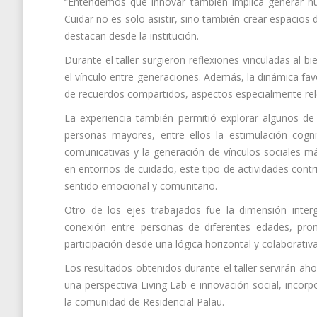
“Entendemos que innovar también implica generar nu
Cuidar no es solo asistir, sino también crear espacios
destacan desde la institución.
Durante el taller surgieron reflexiones vinculadas al bi
el vínculo entre generaciones. Además, la dinámica fav
de recuerdos compartidos, aspectos especialmente rele
La experiencia también permitió explorar algunos de 
personas mayores, entre ellos la estimulación cognit
comunicativas y la generación de vínculos sociales má
en entornos de cuidado, este tipo de actividades contr
sentido emocional y comunitario.
Otro de los ejes trabajados fue la dimensión interge
conexión entre personas de diferentes edades, pro
participación desde una lógica horizontal y colaborativa
Los resultados obtenidos durante el taller servirán a
una perspectiva Living Lab e innovación social, incor
la comunidad de Residencial Palau.