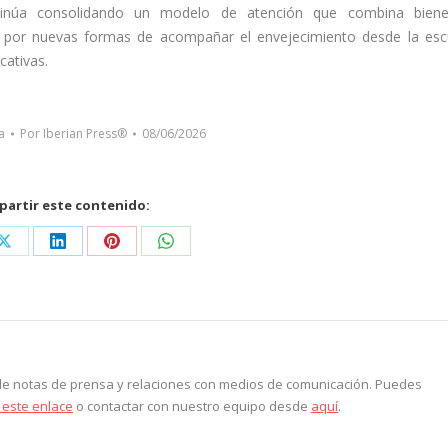
ntinúa consolidando un modelo de atención que combina bienes
o por nuevas formas de acompañar el envejecimiento desde la es
cativas.
a
Por
Iberian Press®
08/06/2026
artir este contenido:
Share
Share
Share
Share
on
on
on
on
ook
X
LinkedIn
Pinterest
WhatsApp
 de notas de prensa y relaciones con medios de comunicación. Puedes
 este enlace
o contactar con nuestro equipo desde
aquí
.