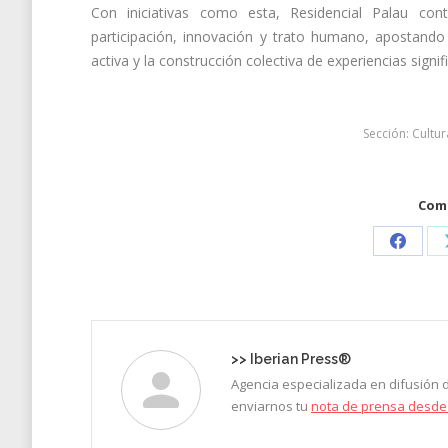
Con iniciativas como esta, Residencial Palau co
participación, innovación y trato humano, apostand
activa y la construcción colectiva de experiencias signifi
Sección:
Cultur
Comp
Share
on
Faceb
>>
Iberian Press®
Agencia especializada en difusión
enviarnos tu
nota de prensa desde