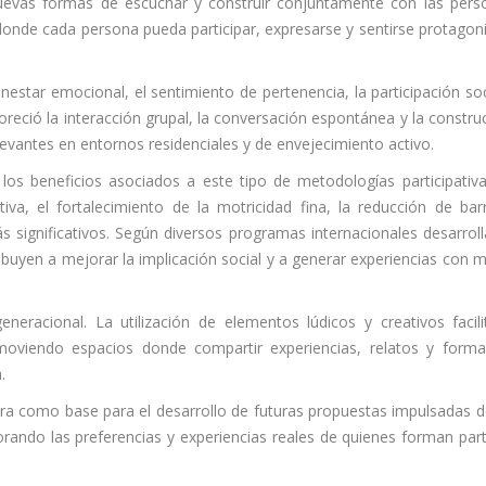
evas formas de escuchar y construir conjuntamente con las pers
 donde cada persona pueda participar, expresarse y sentirse protagoni
enestar emocional, el sentimiento de pertenencia, la participación soc
oreció la interacción grupal, la conversación espontánea y la constru
vantes en entornos residenciales y de envejecimiento activo.
los beneficios asociados a este tipo de metodologías participativ
iva, el fortalecimiento de la motricidad fina, la reducción de bar
s significativos. Según diversos programas internacionales desarrol
ibuyen a mejorar la implicación social y a generar experiencias con 
neracional. La utilización de elementos lúdicos y creativos facili
moviendo espacios donde compartir experiencias, relatos y form
.
hora como base para el desarrollo de futuras propuestas impulsadas 
porando las preferencias y experiencias reales de quienes forman par