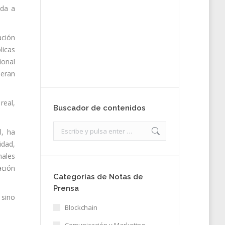
ada a
Envíanos ahora tu
nota de prensa
ación
licas
Enviar
ional
deran
real,
Buscador de contenidos
Search:
l, ha
idad,
nales
ación
Categorías de Notas de
Prensa
 sino
Blockchain