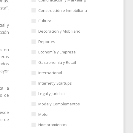
Comunicación y Marketing
onas.
sta”,
Construcción e Inmobiliaria
Cultura
ial y
Decoración y Mobiliario
cción
Deportes
as en
Economía y Empresa
reras
Gastronomía y Retail
lados
mayor
Internacional
Internet y Startups
ta la
Legal y Jurídico
as de
Moda y Complementos
desde
Motor
te de
Nombramientos