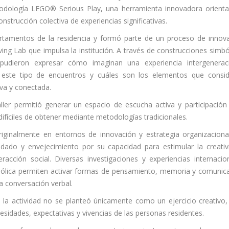
todología LEGO® Serious Play, una herramienta innovadora orient
onstrucción colectiva de experiencias significativas.
artamentos de la residencia y formó parte de un proceso de innov
ving Lab que impulsa la institución. A través de construcciones simbó
 pudieron expresar cómo imaginan una experiencia intergenerac
a este tipo de encuentros y cuáles son los elementos que consi
va y conectada.
ler permitió generar un espacio de escucha activa y participación 
 difíciles de obtener mediante metodologías tradicionales.
iginalmente en entornos de innovación y estrategia organizaciona
dado y envejecimiento por su capacidad para estimular la creativ
racción social. Diversas investigaciones y experiencias internacio
mbólica permiten activar formas de pensamiento, memoria y comunic
 conversación verbal.
 la actividad no se planteó únicamente como un ejercicio creativo,
idades, expectativas y vivencias de las personas residentes.