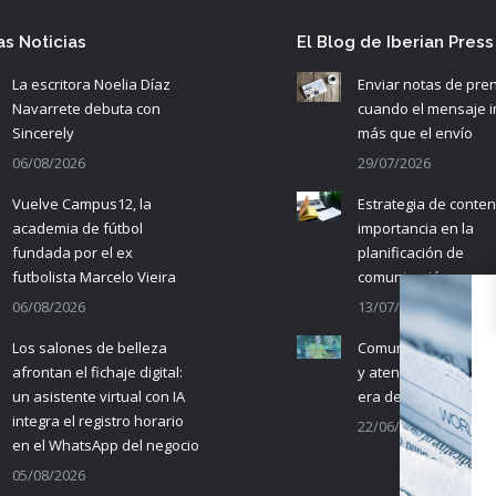
as Noticias
El Blog de Iberian Press
La escritora Noelia Díaz
Enviar notas de pre
Navarrete debuta con
cuando el mensaje 
Sincerely
más que el envío
06/08/2026
29/07/2026
Vuelve Campus12, la
Estrategia de conten
academia de fútbol
importancia en la
fundada por el ex
planificación de
futbolista Marcelo Vieira
comunicación
06/08/2026
13/07/2026
Los salones de belleza
Comunicación empre
afrontan el fichaje digital:
y atención al cliente 
un asistente virtual con IA
era de la IA
integra el registro horario
22/06/2026
en el WhatsApp del negocio
05/08/2026