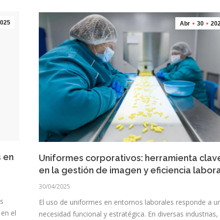
025
Abr
30
20
s en
Uniformes corporativos: herramienta clav
en la gestión de imagen y eficiencia labora
30/04/2025
os
El uso de uniformes en entornos laborales responde a u
en el
necesidad funcional y estratégica. En diversas industrias,