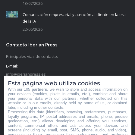
13/07/2026
Comunicación empresarial y atención al cliente en la era
de la IA
22/06/2026
Contacto Iberian Press
Principales vías de contacto:
E-mail:
info@iberianpress.es
Esta página web utiliza cookies
Teléfono:
With our 105
partners
, we wish to store and access information on
+34 911863556
your devices (cookies, pixels in emails, etc.), combine and share
your personal data with our partners, whether collected on this
website or in our emails, already held by some of us, or obtained
Fax:
later, including in other contexts.
Processing this data (identifiers, browsing, preferences, purchases,
+34 911863556
loyalty programs, IP, postal addresses and emails, phone, precise
geolocation, etc.) allows developing and offering you services,
Encuéntranos en:
content, commercial offers and ads across your devices and
Facebook
X
YouTube
Rss
screens (including by email, post, SMS, phone, audio, and video),
personalising them, measuring their performance, and analysing