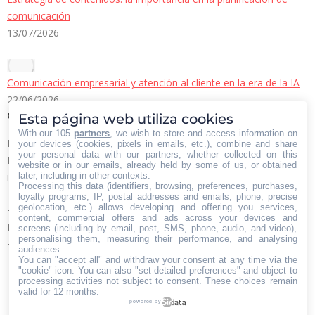
comunicación
13/07/2026
Comunicación empresarial y atención al cliente en la era de la IA
22/06/2026
Contacto Iberian Press
Esta página web utiliza cookies
With our 105
partners
, we wish to store and access information on
Principales vías de contacto:
your devices (cookies, pixels in emails, etc.), combine and share
your personal data with our partners, whether collected on this
E-mail:
website or in our emails, already held by some of us, or obtained
later, including in other contexts.
info@iberianpress.es
Processing this data (identifiers, browsing, preferences, purchases,
Teléfono:
loyalty programs, IP, postal addresses and emails, phone, precise
geolocation, etc.) allows developing and offering you services,
+34 911863556
content, commercial offers and ads across your devices and
Fax:
screens (including by email, post, SMS, phone, audio, and video),
personalising them, measuring their performance, and analysing
+34 911863556
audiences.
You can "accept all" and withdraw your consent at any time via the
Encuéntranos en:
Facebook
X
YouTube
Rss
"cookie" icon
. You can also "set detailed preferences" and object to
processing activities not subject to consent. These choices remain
page
page
page
page
valid for 12 months.
powered by
opens
opens
opens
opens