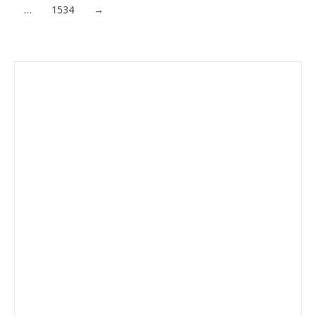
…
1534
→
Envíanos ahora tu nota de
prensa
Enviar