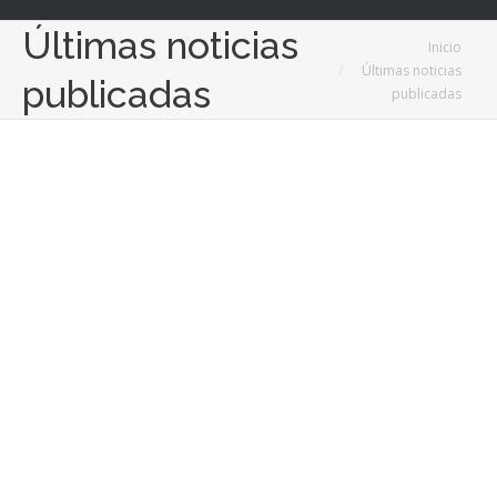
Últimas noticias
Estás aquí:
Inicio
Últimas noticias
publicadas
publicadas
2
May
2025
La moda flamenca sigue presente en fechas