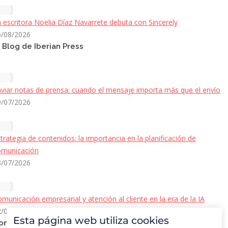
 escritora Noelia Díaz Navarrete debuta con Sincerely
6/08/2026
l Blog de Iberian Press
viar notas de prensa: cuando el mensaje importa más que el envío
9/07/2026
trategia de contenidos: la importancia en la planificación de
omunicación
3/07/2026
municación empresarial y atención al cliente en la era de la IA
2/06/2026
Esta página web utiliza cookies
ontacto Iberian Press