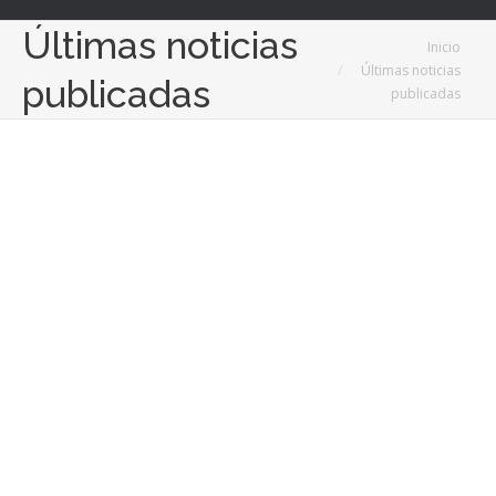
Últimas noticias
Estás aquí:
Inicio
Últimas noticias
publicadas
publicadas
25
Sep
2025
El catering empresarial como herramienta para