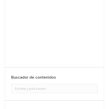
Envíanos ahora tu nota de
prensa
Enviar
Buscador de contenidos
Search: