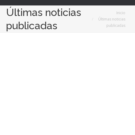
Últimas noticias
Estás aquí:
Inicio
Últimas noticias
publicadas
publicadas
2
Sep
2024
La importancia de los materiales de oficina para