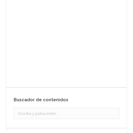
Envíanos ahora tu nota de
prensa
Enviar
Buscador de contenidos
Search: