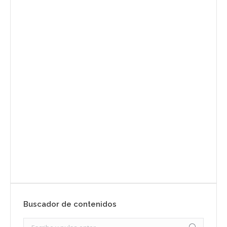
Envíanos ahora tu nota de
prensa
Enviar
Buscador de contenidos
Search: