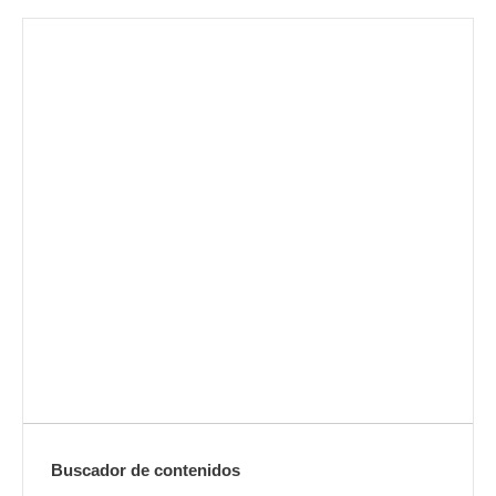
Envíanos ahora tu nota de
prensa
Enviar
Buscador de contenidos