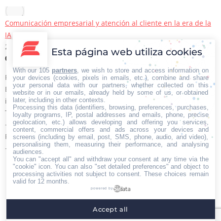
Comunicación empresarial y atención al cliente en la era de la
IA
22/06/2026
Esta página web utiliza cookies
Contacto Iberian Press
With our 105
partners
, we wish to store and access information on
Principales vías de contacto:
your devices (cookies, pixels in emails, etc.), combine and share
your personal data with our partners, whether collected on this
E-mail:
website or in our emails, already held by some of us, or obtained
later, including in other contexts.
info@iberianpress.es
Processing this data (identifiers, browsing, preferences, purchases,
Teléfono:
loyalty programs, IP, postal addresses and emails, phone, precise
geolocation, etc.) allows developing and offering you services,
+34 911863556
content, commercial offers and ads across your devices and
Fax:
screens (including by email, post, SMS, phone, audio, and video),
personalising them, measuring their performance, and analysing
+34 911863556
audiences.
You can "accept all" and withdraw your consent at any time via the
Encuéntranos en:
Facebook
X
YouTube
Rss
"cookie" icon
. You can also "set detailed preferences" and object to
processing activities not subject to consent. These choices remain
page
page
page
page
valid for 12 months.
powered by
opens
opens
opens
opens
Home
Quiénes somos
Servicios
Contacto
in
in
in
in
Accept all
Menú footer
new
new
new
new