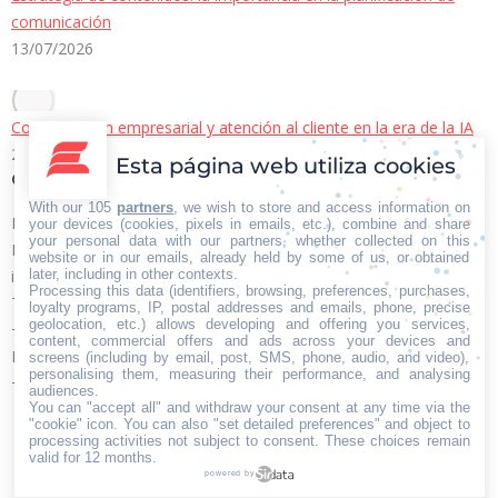
comunicación
13/07/2026
Comunicación empresarial y atención al cliente en la era de la IA
22/06/2026
Esta página web utiliza cookies
Contacto Iberian Press
With our 105
partners
, we wish to store and access information on
Principales vías de contacto:
your devices (cookies, pixels in emails, etc.), combine and share
your personal data with our partners, whether collected on this
E-mail:
website or in our emails, already held by some of us, or obtained
later, including in other contexts.
info@iberianpress.es
Processing this data (identifiers, browsing, preferences, purchases,
Teléfono:
loyalty programs, IP, postal addresses and emails, phone, precise
geolocation, etc.) allows developing and offering you services,
+34 911863556
content, commercial offers and ads across your devices and
Fax:
screens (including by email, post, SMS, phone, audio, and video),
personalising them, measuring their performance, and analysing
+34 911863556
audiences.
You can "accept all" and withdraw your consent at any time via the
Encuéntranos en:
"cookie" icon
. You can also "set detailed preferences" and object to
Facebook
X
YouTube
Rss
processing activities not subject to consent. These choices remain
page
page
page
page
valid for 12 months.
powered by
opens
opens
opens
opens
Home
Quiénes somos
Servicios
Contacto