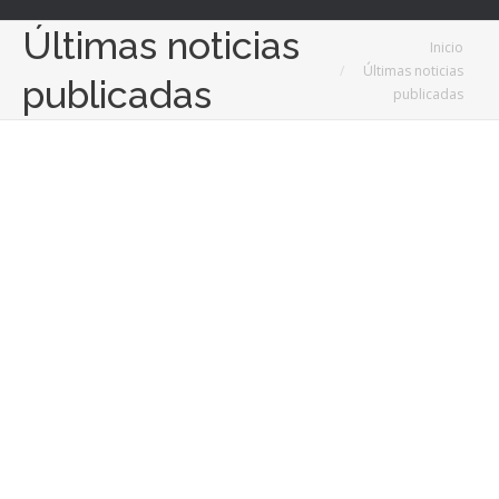
Últimas noticias
Estás aquí:
Inicio
Últimas noticias
publicadas
publicadas
27
Jun
2023
Recuperar las lesiones para mejorar la calidad de