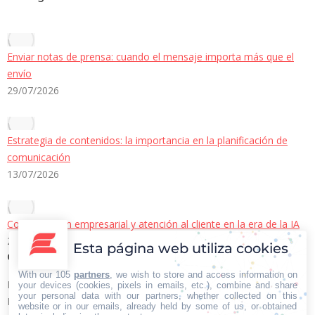
Enviar notas de prensa: cuando el mensaje importa más que el
envío
29/07/2026
Estrategia de contenidos: la importancia en la planificación de
comunicación
13/07/2026
Comunicación empresarial y atención al cliente en la era de la IA
22/06/2026
Esta página web utiliza cookies
Contacto Iberian Press
With our 105
partners
, we wish to store and access information on
Principales vías de contacto:
your devices (cookies, pixels in emails, etc.), combine and share
your personal data with our partners, whether collected on this
E-mail:
website or in our emails, already held by some of us, or obtained