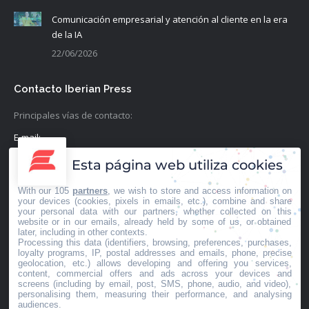
Comunicación empresarial y atención al cliente en la era
de la IA
22/06/2026
Contacto Iberian Press
Principales vías de contacto:
E-mail:
info@iberianpress.es
Esta página web utiliza cookies
Teléfono:
With our 105
partners
, we wish to store and access information on
+34 911863556
your devices (cookies, pixels in emails, etc.), combine and share
your personal data with our partners, whether collected on this
website or in our emails, already held by some of us, or obtained
Fax:
later, including in other contexts.
Processing this data (identifiers, browsing, preferences, purchases,
+34 911863556
loyalty programs, IP, postal addresses and emails, phone, precise
geolocation, etc.) allows developing and offering you services,
Encuéntranos en:
content, commercial offers and ads across your devices and
Facebook
X
YouTube
Rss
screens (including by email, post, SMS, phone, audio, and video),
personalising them, measuring their performance, and analysing
page
page
page
page
audiences.