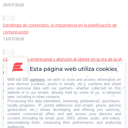
29/07/2026
Estrategia de contenidos: la importancia en la planificación de
comunicación
13/07/2026
Comunicación empresarial y atención al cliente en la era de la IA
22/06/2026
Esta página web utiliza cookies
Contacto Iberian Press
With our 105
partners
, we wish to store and access information on
Principales vías de contacto:
your devices (cookies, pixels in emails, etc.), combine and share
your personal data with our partners, whether collected on this
E-mail:
website or in our emails, already held by some of us, or obtained
later, including in other contexts.
info@iberianpress.es
Processing this data (identifiers, browsing, preferences, purchases,
Teléfono:
loyalty programs, IP, postal addresses and emails, phone, precise
geolocation, etc.) allows developing and offering you services,
+34 911863556
content, commercial offers and ads across your devices and
Fax:
screens (including by email, post, SMS, phone, audio, and video),
personalising them, measuring their performance, and analysing
+34 911863556
audiences.