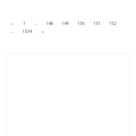
con Ucrania…
Acceder al contenido
←
1
…
148
149
150
151
152
…
1534
→
Envíanos ahora tu nota de
prensa
Enviar