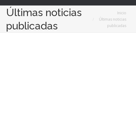
Últimas noticias
Estás aquí:
Inicio
Últimas noticias
publicadas
publicadas
4
Nov
2025
Tendencias actuales que marcan el rumbo en los