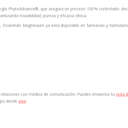
logía PhytoAdvance®, que asegura un proceso 100 % controlado: des
antizando trazabilidad, pureza y eficacia clínica.
os, Essentials Magnesium ya está disponible en farmacias y herbolari
 y relaciones con medios de comunicación. Puedes enviarnos tu
nota 
ipo desde
aquí
.