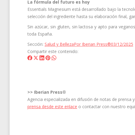
La fórmula del futuro es hoy
Essentials Magnesium está desarrollado bajo la tecno
selección del ingrediente hasta su elaboración final, gar
Sin azúcar, sin gluten, sin lactosa y apto para vegan
toda España.
Sección:
Salud y Belleza
Por
Iberian Press®
03/12/2025
Compartir este contenido:
Share
Share
Share
Share
Share
on
on
on
on
on
Facebook
X
LinkedIn
Pinterest
WhatsApp
>>
Iberian Press®
Agencia especializada en difusión de notas de prensa
prensa desde este enlace
o contactar con nuestro equ
Navegación
entre