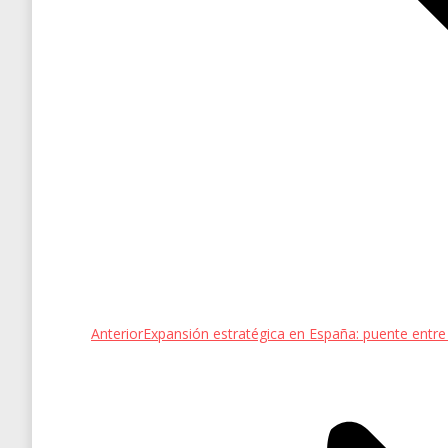
Entrada
Anterior
Expansión estratégica en España: puente ent
anterior: