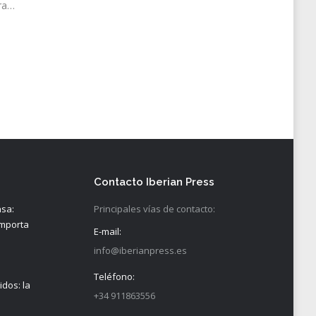
ara…
Contacto Iberian Press
nsa:
Principales vías de contacto:
importa
E-mail:
info@iberianpress.es
Teléfono:
idos: la
+34 911863556