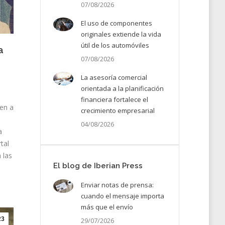
07/08/2026
El uso de componentes
originales extiende la vida
útil de los automóviles
a
07/08/2026
La asesoría comercial
orientada a la planificación
financiera fortalece el
en a
crecimiento empresarial
04/08/2026
a
tal
 las
El blog de Iberian Press
Enviar notas de prensa:
cuando el mensaje importa
más que el envío
23
29/07/2026