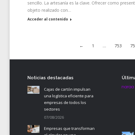
sencillo. La artesanía es la clave. Ofrecer como presen
objeto realizado con…
Acceder al contenido
←
1
…
753
7
Noticias destacadas
Últim
Cajas de cartón impulsan
una logística eficiente para
empresas de todos los
sectores
07/08/2026
Empresas que transforman
el alquiler en una