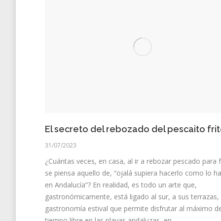
El secreto del rebozado del pescaito fri
31/07/2023
¿Cuántas veces, en casa, al ir a rebozar pescado para f
se piensa aquello de, “ojalá supiera hacerlo como lo h
en Andalucía”? En realidad, es todo un arte que,
gastronómicamente, está ligado al sur, a sus terrazas,
gastronomía estival que permite disfrutar al máximo de
tiempo libre en las playas andaluzas, en…