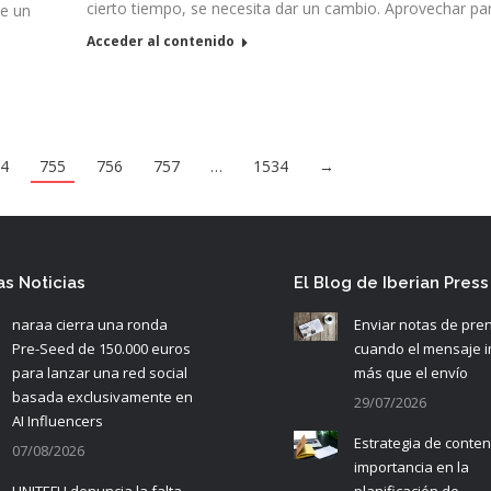
cierto tiempo, se necesita dar un cambio. Aprovechar p
te un
Acceder al contenido
54
755
756
757
…
1534
→
as Noticias
El Blog de Iberian Press
naraa cierra una ronda
Enviar notas de pre
Pre-Seed de 150.000 euros
cuando el mensaje 
para lanzar una red social
más que el envío
basada exclusivamente en
29/07/2026
AI Influencers
Estrategia de conten
07/08/2026
importancia en la
UNITEFH denuncia la falta
planificación de