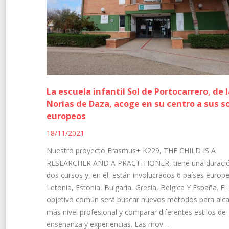
La escuela infantil Sol de Portocarrero, de 
Norias de Daza, acoge en su centro a sus s
europeos
18/11/2021
Nuestro proyecto Erasmus+ K229, THE CHILD IS A
RESEARCHER AND A PRACTITIONER, tiene una duraci
dos cursos y, en él, están involucrados 6 países europ
Letonia, Estonia, Bulgaria, Grecia, Bélgica Y España. El
objetivo común será buscar nuevos métodos para alc
más nivel profesional y comparar diferentes estilos de
enseñanza y experiencias. Las mov…