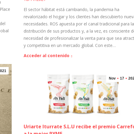
n
 Place
El sector hábitat está cambiando, la pandemia ha
revalorizado el hogar y los clientes han descubierto nue
del
necesidades. ROS apuesta por el canal tradicional para la
lobal
distribución de sus productos y, a la vez, es consciente d
necesidad de profesionalizar la venta para que sea atract
y competitiva en un mercado global. Con este…
Acceder al contenido
021
Nov
17
20
Uriarte Iturrate S.L.U recibe el premio Carref
a la mejor PYME