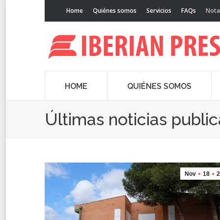
Home
Quiénes somos
Servicios
FAQs
Nota
HOME
QUIÉNES SOMOS
Últimas noticias publi
Nov
18
2