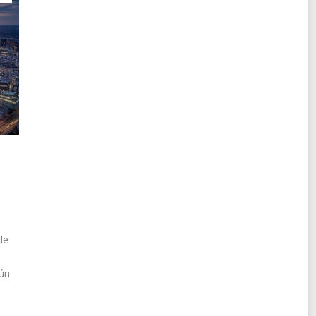
e
de
aún