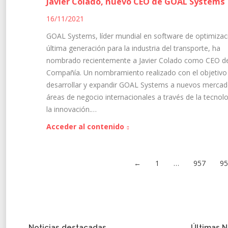
Javier Colado, nuevo CEO de GOAL Systems
16/11/2021
GOAL Systems, líder mundial en software de optimizac
última generación para la industria del transporte, ha
nombrado recientemente a Javier Colado como CEO de
Compañía. Un nombramiento realizado con el objetivo
desarrollar y expandir GOAL Systems a nuevos mercad
áreas de negocio internacionales a través de la tecnolo
la innovación.…
Acceder al contenido
←
1
…
957
9
Noticias destacadas
Últimas N