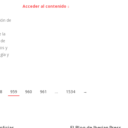
Acceder al contenido
ión de
 la
 de
os y
gía y
58
959
960
961
…
1534
→
oticias
El Blog de Iberian Press