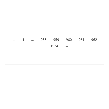
vez son más quienes iban llevando el tupper para evitar
estar en espacios cerrados llenos de gente. Optar por
comer en la oficina se ha convertido en…
Acceder al contenido
←
1
…
958
959
960
961
962
…
1534
→
Envíanos ahora tu nota de prensa
Enviar