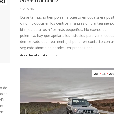
el centro infantil?
023
18/07/2023
Durante mucho tiempo se ha puesto en duda si era posi
o no introducir en los centros infantiles un planteamient
bilingüe para los niños más pequeños. No exento de
polémica, hay que apelar a los estudios para ver si qued
demostrado que, realmente, el poner en contacto con u
segundo idioma en edades tempranas tiene…
Acceder al contenido
Jul
18
20
do de
mbién
día
do
 de