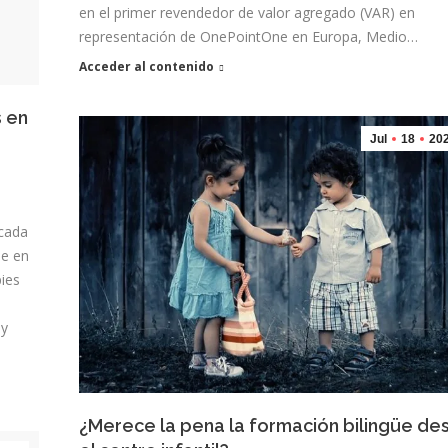
en el primer revendedor de valor agregado (VAR) en
representación de OnePointOne en Europa, Medio…
Acceder al contenido
s en
Jul
18
20
 cada
se en
ies
 y
¿Merece la pena la formación bilingüe de