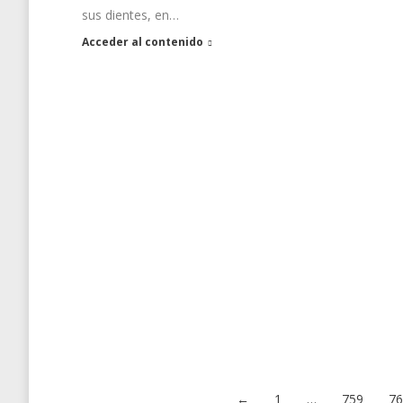
sus dientes, en…
Acceder al contenido
←
1
…
759
7