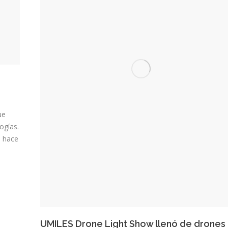
ue
ogías.
a hace
UMILES Drone Light Show llenó de drones 