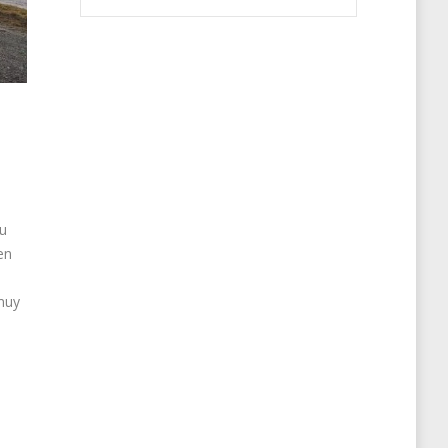
su
en
 muy