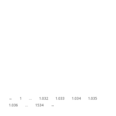
¿Estás preparado para la primera época de lluvias
del año?
12/04/2021
Con la llegada de la primera, además de prolongarse las horas
de luz diurna, florecer los campos y aparecer las tan temidas
alergias, llega también la primera de las temporadas de lluvia
importantes en España, que se da entre los meses de abril y
mayo, mientras que la segunda tendrá lugar con la llegada
del…
Acceder al contenido
←
1
…
1.032
1.033
1.034
1.035
1.036
…
1534
→