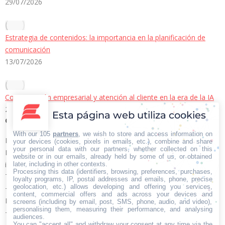
29/07/2026
Estrategia de contenidos: la importancia en la planificación de
comunicación
13/07/2026
Comunicación empresarial y atención al cliente en la era de la IA
22/06/2026
Esta página web utiliza cookies
Contacto Iberian Press
With our 105
partners
, we wish to store and access information on
Principales vías de contacto:
your devices (cookies, pixels in emails, etc.), combine and share
your personal data with our partners, whether collected on this
E-mail:
website or in our emails, already held by some of us, or obtained
info@iberianpress.es
later, including in other contexts.
Processing this data (identifiers, browsing, preferences, purchases,
Teléfono:
loyalty programs, IP, postal addresses and emails, phone, precise
geolocation, etc.) allows developing and offering you services,
+34 911863556
content, commercial offers and ads across your devices and
Fax:
screens (including by email, post, SMS, phone, audio, and video),
personalising them, measuring their performance, and analysing
+34 911863556
audiences.
Encuéntranos en:
You can "accept all" and withdraw your consent at any time via the