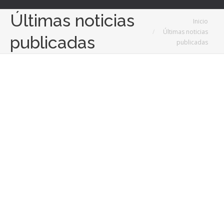
Últimas noticias
Estás aquí:
Inicio
Últimas noticias
publicadas
publicadas
13
Abr
2021
MoveWork revoluciona la gestión de los servicios