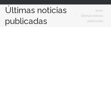
Últimas noticias
Estás aquí:
Inicio
Últimas noticias
publicadas
publicadas
3
Jun
2021
IT Solutions for All se unió a la Reunión Inicial de
SWIFT-SME – Teletrabajo: formación innovadora y
flexible para las PYMES, un proyecto cofinanciado
por el Programa Erasmus+
03/06/2021
El 30 de noviembre de 2020, IT Solutions for All se unió de
manera online a la reunión inicial de SWIFT SME (Teletrabajo:
formación innovadora y flexible para las PYMES), un proyecto
cofinanciado por el Programa Erasmus+ de la Comisión