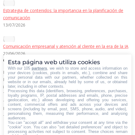
Estrategia de contenidos: la importancia en la planificación de
comunicación
13/07/2026
Comunicación empresarial y atención al cliente en la era de la IA
22/06/2026
Contacto Iberian Press
Esta página web utiliza cookies
With our 105
partners
, we wish to store and access information on
Principales vías de contacto:
your devices (cookies, pixels in emails, etc.), combine and share
your personal data with our partners, whether collected on this
E-mail:
website or in our emails, already held by some of us, or obtained
info@iberianpress.es
later, including in other contexts.
Processing this data (identifiers, browsing, preferences, purchases,
Teléfono:
loyalty programs, IP, postal addresses and emails, phone, precise
geolocation, etc.) allows developing and offering you services,
+34 911863556
content, commercial offers and ads across your devices and
Fax:
screens (including by email, post, SMS, phone, audio, and video),
personalising them, measuring their performance, and analysing
+34 911863556
audiences.
Encuéntranos en:
You can "accept all" and withdraw your consent at any time via the
Facebook
X
YouTube
Rss
"cookie" icon
. You can also "set detailed preferences" and object to
processing activities not subject to consent. These choices remain