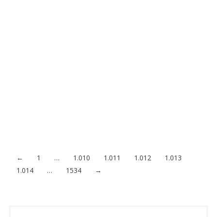
¿Conoces los trucos para lucir un cabello bonito
este verano?
02/06/2021
Pese a que tener un cabello bonito resulta casi obligado en
estos tiempos, conseguirlo no resulta tan sencillo como
decirlo. Y es que, el uso de productos inadecuados, el uso
constante de secadores, planchas y rizadores, así como la
contaminación y el paso del tiempo hacen que el cabello vaya
perdiendo su brillo natural. Algo…
Acceder al contenido
←
1
…
1.010
1.011
1.012
1.013
1.014
…
1534
→