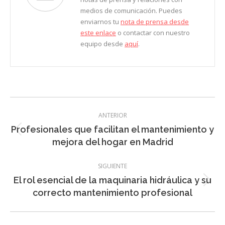
medios de comunicación. Puedes
enviarnos tu
nota de prensa desde
este enlace
o contactar con nuestro
equipo desde
aquí
.
Navegación
ANTERIOR
entre
Profesionales que facilitan el mantenimiento y
Entrada
entradas
mejora del hogar en Madrid
anterior:
SIGUIENTE
El rol esencial de la maquinaria hidráulica y su
Entrada
correcto mantenimiento profesional
siguiente: