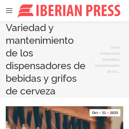
Variedad y
mantenimiento
Estás aquí:
Inicio
de los
Destacadas
Variedad y
dispensadores de
mantenimiento
de los…
bebidas y grifos
de cerveza
Oct
31
2025