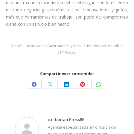
demuestra que la experiencia del cliente sigue siendo el centro
de todo negocio gastronómico. Los dispensadores y grifos,
más que herramientas de trabajo, son parte del compromiso
diario con un servicio bien hecho.
Sección:
Destacadas
,
Gastronomía y Retail
Por
Iberian Press®
31/10/2025
Compartir este contenido:
Share
Share
Share
Share
Share
on
on
on
on
on
Facebook
X
LinkedIn
Pinterest
WhatsApp
>>
Iberian Press®
Agencia especializada en difusión de
notas de prensa y relaciones con