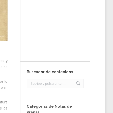
tu nota de
prensa
Enviar
res y
ue se
Buscador de contenidos
ue lo
Search:
 bien
atura
Categorías de Notas de
es de
Prensa