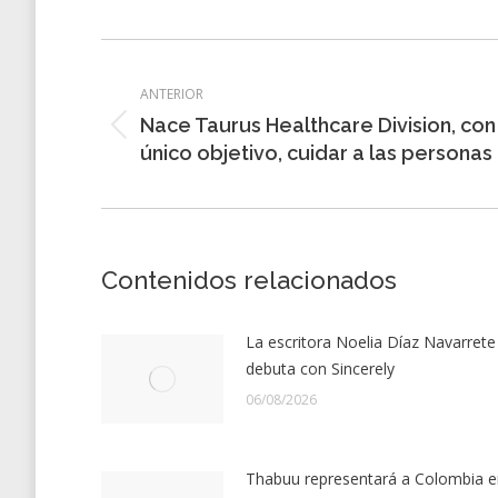
Navegación
entre
ANTERIOR
Nace Taurus Healthcare Division, con
entradas
Entrada
único objetivo, cuidar a las personas
anterior:
Contenidos relacionados
La escritora Noelia Díaz Navarrete
debuta con Sincerely
06/08/2026
Thabuu representará a Colombia e