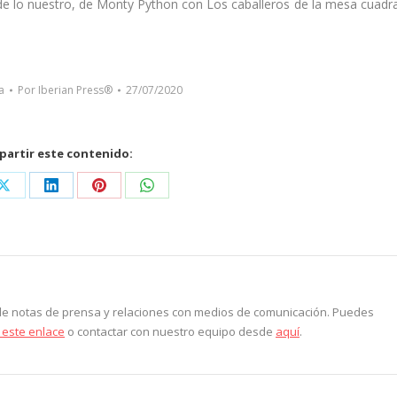
de lo nuestro, de Monty Python con Los caballeros de la mesa cuadr
a
Por
Iberian Press®
27/07/2020
artir este contenido:
Share
Share
Share
Share
on
on
on
on
ook
X
LinkedIn
Pinterest
WhatsApp
 de notas de prensa y relaciones con medios de comunicación. Puedes
 este enlace
o contactar con nuestro equipo desde
aquí
.