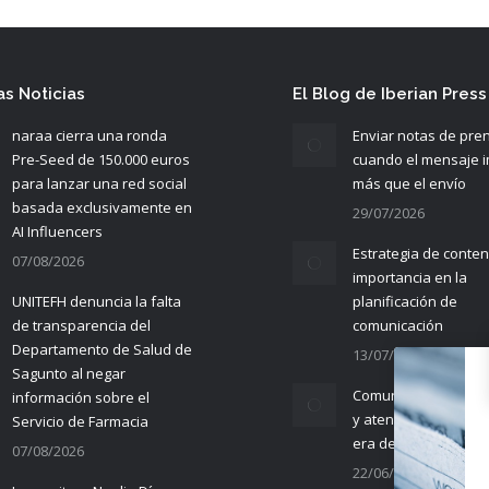
as Noticias
El Blog de Iberian Press
naraa cierra una ronda
Enviar notas de pre
Pre-Seed de 150.000 euros
cuando el mensaje 
para lanzar una red social
más que el envío
basada exclusivamente en
29/07/2026
AI Influencers
Estrategia de conten
07/08/2026
importancia en la
UNITEFH denuncia la falta
planificación de
de transparencia del
comunicación
Departamento de Salud de
13/07/2026
Sagunto al negar
Comunicación empre
información sobre el
y atención al cliente 
Servicio de Farmacia
era de la IA
07/08/2026
22/06/2026