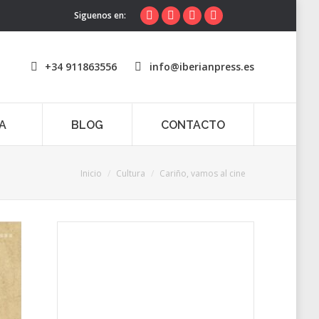
Siguenos en:
Facebook
X
YouTube
Rss
page
page
page
page
opens
opens
opens
opens
+34 911863556
info@iberianpress.es
in
in
in
in
new
new
new
new
window
window
window
window
A
BLOG
CONTACTO
Estás aquí:
Inicio
Cultura
Cariño, vamos al cine
Envíanos ahora