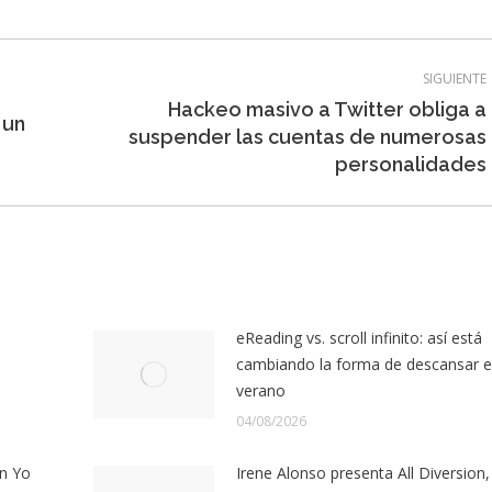
SIGUIENTE
Hackeo masivo a Twitter obliga a
 un
Entrada
suspender las cuentas de numerosas
siguiente:
personalidades
eReading vs. scroll infinito: así está
cambiando la forma de descansar 
verano
04/08/2026
n Yo
Irene Alonso presenta All Diversion,