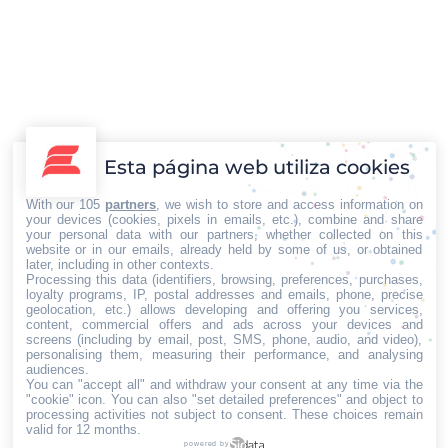
La alimentación y salud buscan un
enfoque holístico
Destacadas
,
Gastronomía y Retail
Por
Iberian Press®
16/05/2025
Mejorar la alimentación en busca del bienestar es
Esta página web utiliza cookies
una de las decisiones más importantes que una
persona puede tomar para mejorar su calidad de
With our 105
partners
, we wish to store and access information on
your devices (cookies, pixels in emails, etc.), combine and share
vida. Sin embargo, aprender a integrar en el día a
your personal data with our partners, whether collected on this
website or in our emails, already held by some of us, or obtained
día una dieta más saludable no significa solo contar
later, including in other contexts.
calorías o seguir la última tendencia en nutrición.
Processing this data (identifiers, browsing, preferences, purchases,
loyalty programs, IP, postal addresses and emails, phone, precise
“Hoy en día, un…
geolocation, etc.) allows developing and offering you services,
content, commercial offers and ads across your devices and
←
1
…
22
23
24
25
26
…
screens (including by email, post, SMS, phone, audio, and video),
personalising them, measuring their performance, and analysing
82
→
audiences.
You can "accept all" and withdraw your consent at any time via the
"cookie" icon
. You can also "set detailed preferences" and object to
processing activities not subject to consent. These choices remain
valid for 12 months.
powered by