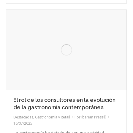
El rol de los consultores en la evolución
de la gastronomía contemporánea
Destacadas
,
Gastronomía y Retail
Por
Iberian Press®
16/07/2025
La gastronomía ha dejado de ser una actividad