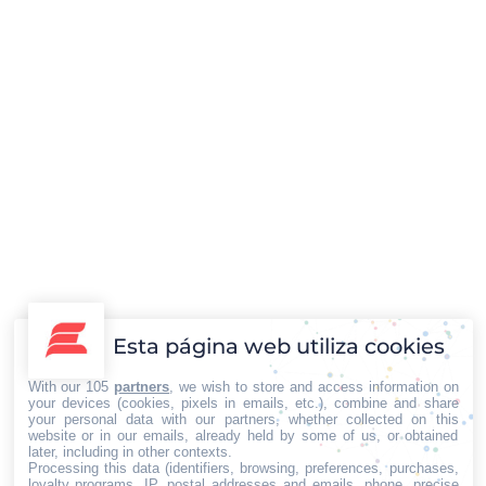
60.000 filloas en Lestedo y streaming con
Estados Unidos
Destacadas
,
Gastronomía y Retail
Por
Iberian Press®
02/03/2023
La Festa da Filloa de Lestedo (A Coruña), declarada
Esta página web utiliza cookies
de Interés Turístico de Galicia desde 2008, celebró su
40ª edición con el objetivo de promocionar, un año
With our 105
partners
, we wish to store and access information on
más, uno de los platos más famosos de la
your devices (cookies, pixels in emails, etc.), combine and share
your personal data with our partners, whether collected on this
gastronomía gallega, la filloa, más allá de las
website or in our emails, already held by some of us, or obtained
later, including in other contexts.
fronteras españolas. Este postre, que tiene su
Processing this data (identifiers, browsing, preferences, purchases,
origen en la época…
loyalty programs, IP, postal addresses and emails, phone, precise