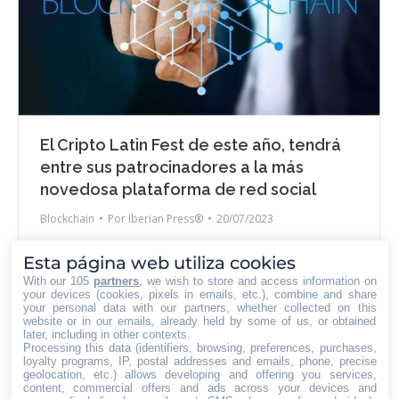
El Cripto Latin Fest de este año, tendrá
entre sus patrocinadores a la más
novedosa plataforma de red social
Blockchain
Por
Iberian Press®
20/07/2023
Hive estará presente en Maloka, el reconocido centro
Esta página web utiliza cookies
de difusión de ciencia y tecnología de Bogotá, que
With our 105
partners
, we wish to store and access information on
será la sede de la sexta edición de uno de los eventos
your devices (cookies, pixels in emails, etc.), combine and share
your personal data with our partners, whether collected on this
más importantes de la industria de criptomonedas en
website or in our emails, already held by some of us, or obtained
América Latina, el Cripto Latin Fest, los días 17 y 18 de
later, including in other contexts.
Processing this data (identifiers, browsing, preferences, purchases,
agosto. Inversores, empresarios, desarrolladores y
loyalty programs, IP, postal addresses and emails, phone, precise
otros…
geolocation, etc.) allows developing and offering you services,
content, commercial offers and ads across your devices and