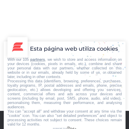
Destacadas
,
Gastronomía y Retail
Por
Iberian Press®
08/05/2024
En la industria gastronómica, el servicio de catering
despierta un interés creciente, no solo por su
capacidad para deleitar paladares, sino también por su
adaptación a las necesidades y preferencias
Esta página web utiliza cookies
cambiantes de los comensales. En este contexto,
surge con fuerza una tendencia que no solo satisface
With our 105
partners
, we wish to store and access information on
el apetito, sino que también promueve la salud y…
your devices (cookies, pixels in emails, etc.), combine and share
your personal data with our partners, whether collected on this
website or in our emails, already held by some of us, or obtained
later, including in other contexts.
Processing this data (identifiers, browsing, preferences, purchases,
loyalty programs, IP, postal addresses and emails, phone, precise
geolocation, etc.) allows developing and offering you services,
←
1
…
52
53
54
55
56
…
content, commercial offers and ads across your devices and
82
→
screens (including by email, post, SMS, phone, audio, and video),
personalising them, measuring their performance, and analysing
audiences.
You can "accept all" and withdraw your consent at any time via the
"cookie" icon
. You can also "set detailed preferences" and object to
processing activities not subject to consent. These choices remain
valid for 12 months.
powered by