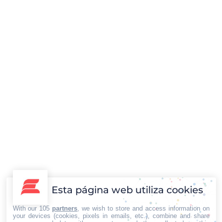
El sabor inigualable del aceite de oliva y
sus principales tipos
Destacadas
,
Economía y Empresa
,
Gastronomía y Retail
Por
Iberian Press®
24/09/2024
El aceite de oliva es un ingrediente fundamental en la
cocina mediterránea y su popularidad se ha extendido
a nivel mundial gracias a su sabor inigualable y sus
Esta página web utiliza cookies
múltiples beneficios para la salud. Este aceite no solo
realza el sabor de los platillos, sino que también aporta
With our 105
partners
, we wish to store and access information on
un toque distintivo que lo diferencia de otros…
your devices (cookies, pixels in emails, etc.), combine and share