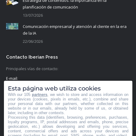
Estrategia de contenidos: la importancia en la
planificación de comunicación
13/07/2026
Comunicación empresarial y atención al cliente en la era
de la IA
22/06/2026
Contacto Iberian Press
Principales vías de contacto:
E-mail:
info@iberianpress.es
Esta página web utiliza cookies
With our 105
partners
, we wish to store and access information on
Teléfono:
your devices (cookies, pixels in emails, etc.), combine and share
your personal data with our partners, whether collected on this
+34 911863556
website or in our emails, already held by some of us, or obtained
later, including in other contexts.
Fax:
Processing this data (identifiers, browsing, preferences, purchases,
loyalty programs, IP, postal addresses and emails, phone, precise
+34 911863556
geolocation, etc.) allows developing and offering you services,
content, commercial offers and ads across your devices and
screens (including by email, post, SMS, phone, audio, and video),