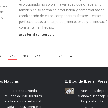
evolucionado no solo en la variedad que ofrece, sino
es en
también en su forma de producción y comercialización. 
ble
combinación de estos componentes frescos, técnicas
 y
perfeccionadas a lo largo de generaciones y la innovació
constante han hecho…
Acceder al contenido
61
262
263
264
…
923
→
as Noticias
El Blog de Iberian Press
naraa cierra una ronda
Enviar notas de pre
Pre-Seed de 150.000 euros
cuando el mensaje 
para lanzar una red social
más que el envío
basada exclusivamente en
29/07/2026