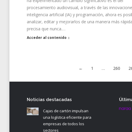
ha experimentado un cambio significativo es el del
procesamiento audiovisual, a través de las innovacion
inteligencia artificial (IA) y programación, ahora es posi
analizar, editar y mejorarlos de una manera más rápida
precisa que nunca.…
Acceder al contenido
←
1
…
260
2
Noticias destacadas
Últim
Cajas de cartón impulsan
una logística eficiente para
empresas de todos los
sectores