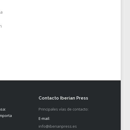
La
n
Contacto Iberian Press
nsa:
Principales vías de contacto:
importa
E-mail:
info@iberianpress.es