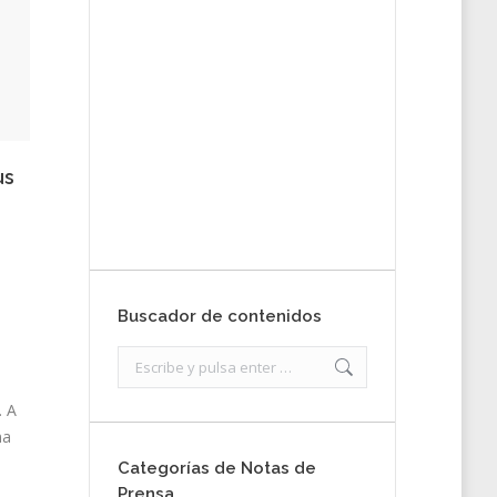
tu nota de
prensa
Enviar
us
Buscador de contenidos
Search:
. A
na
Categorías de Notas de
Prensa