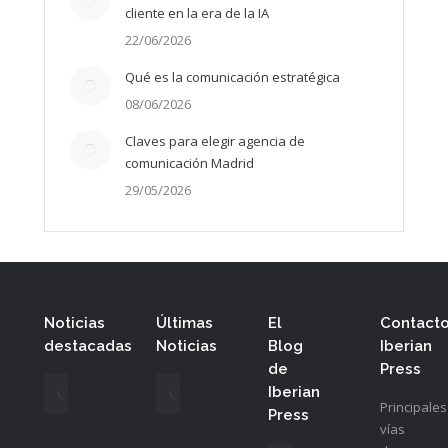
cliente en la era de la IA
22/06/2026
Qué es la comunicación estratégica
08/06/2026
Claves para elegir agencia de
comunicación Madrid
29/05/2026
Noticias
Últimas
El
Contact
destacadas
Noticias
Blog
Iberian
de
Press
Cajas de
naraa cierra
Iberian
cartón
una ronda Pre-
Principales
Press
impulsan
Seed de
vías