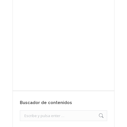
Envíanos ahora tu nota
de prensa
Enviar
Buscador de contenidos
Search: