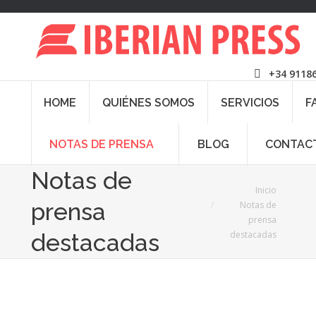
+34 9118
HOME
QUIÉNES SOMOS
SERVICIOS
F
NOTAS DE PRENSA
BLOG
CONTAC
Notas de
Estás aquí:
Inicio
prensa
Notas de
prensa
destacadas
destacadas
Ago
1
2025