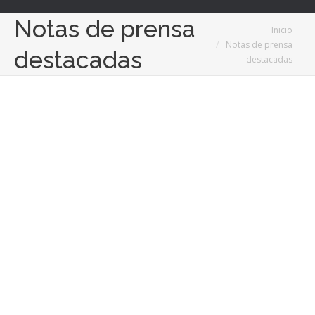
Notas de prensa
Estás aquí:
Inicio
Notas de prensa
destacadas
destacadas
11
Nov
2024
Razones para mudarse a Tenerife y las mejores