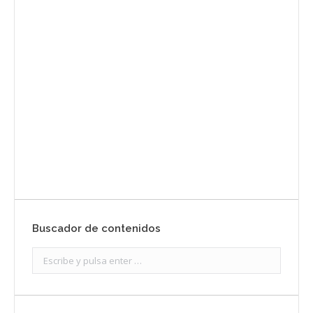
Envíanos ahora tu nota de
prensa
Enviar
Buscador de contenidos
Search: