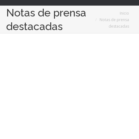
Notas de prensa
Estás aquí:
Inicio
Notas de prensa
destacadas
destacadas
18
Nov
2024
Suelo radiante, eficiencia y confort para un