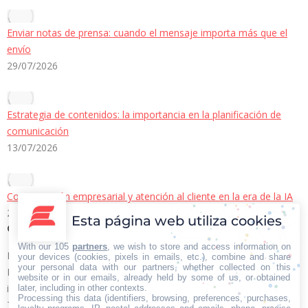
Enviar notas de prensa: cuando el mensaje importa más que el
envío
29/07/2026
Estrategia de contenidos: la importancia en la planificación de
comunicación
13/07/2026
Comunicación empresarial y atención al cliente en la era de la IA
22/06/2026
Esta página web utiliza cookies
Contacto Iberian Press
With our 105
partners
, we wish to store and access information on
Principales vías de contacto:
your devices (cookies, pixels in emails, etc.), combine and share
your personal data with our partners, whether collected on this
E-mail:
website or in our emails, already held by some of us, or obtained
info@iberianpress.es
later, including in other contexts.
Processing this data (identifiers, browsing, preferences, purchases,
Teléfono: