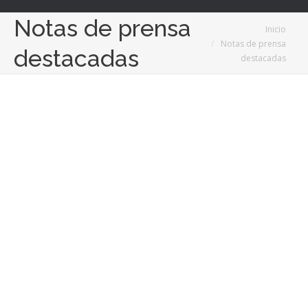
Notas de prensa
Estás aquí:
Inicio
Notas de prensa
destacadas
destacadas
18
Jun
2024
Algunos beneficios de la domótica en el hogar