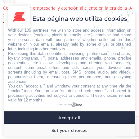
Comunicación empresarial y atención al cliente en la era de la IA
22/06/2026
Esta página web utiliza cookies
Contacto Iberian Press
With our 105
partners
, we wish to store and access information on
Principales vías de contacto:
your devices (cookies, pixels in emails, etc.), combine and share
your personal data with our partners, whether collected on this
E-mail:
website or in our emails, already held by some of us, or obtained
later, including in other contexts.
info@iberianpress.es
Processing this data (identifiers, browsing, preferences, purchases,
Teléfono:
loyalty programs, IP, postal addresses and emails, phone, precise
geolocation, etc.) allows developing and offering you services,
+34 911863556
content, commercial offers and ads across your devices and
Fax:
screens (including by email, post, SMS, phone, audio, and video),
personalising them, measuring their performance, and analysing
+34 911863556
audiences.
You can "accept all" and withdraw your consent at any time via the
Encuéntranos en:
Facebook
X
YouTube
Rss
"cookie" icon
. You can also "set detailed preferences" and object to
processing activities not subject to consent. These choices remain
page
page
page
page
valid for 12 months.
powered by
opens
opens
opens
opens
Home
Quiénes somos
Servicios
Contacto
in
in
in
in
Accept all
Menú footer
new
new
new
new
Iberian Press® - Agencia especializada en relaciones
Set your choices
window
window
window
window
con medios de comunicación.