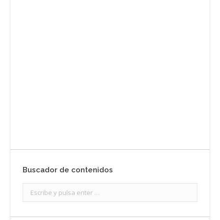
Envíanos ahora tu nota de
prensa
Enviar
Buscador de contenidos
Search: