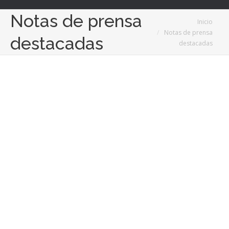
Notas de prensa
Estás aquí:
Inicio
Notas de prensa
destacadas
destacadas
3
Jul
2026